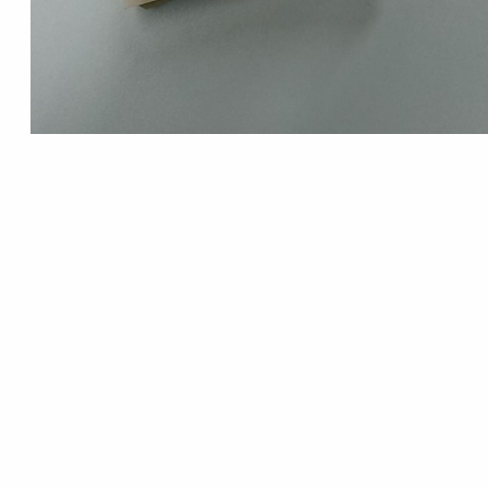
Dieser Charakter, diese adress- und
identitätsbildende städtebauliche Konzeption
des Entwurfes ist geprägt von einem
straßenraumbildenden, dreigeschossigen und
öffentlich genutzten Sockel (Gewerbe),
„gelösten“ Dachwelten incl. hochwertiger
Außen- und Landschaftsräume (Wohnen) und
großzügigen, einladenden Sicht- und
Wegeverbindungen in „die Tiefe des Raumes“
– zur Universität.